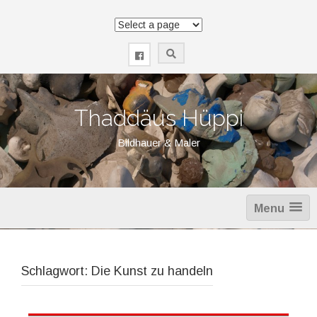
Zum
Inhalt
springen
Thaddäus Hüppi
Bildhauer & Maler
Menu
Schlagwort:
Die Kunst zu handeln