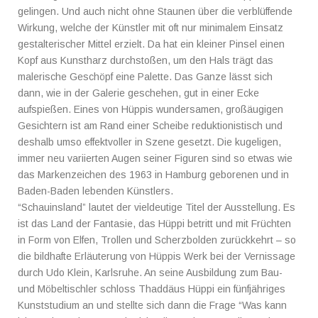
gelingen. Und auch nicht ohne Staunen über die verblüffende
Wirkung, welche der Künstler mit oft nur minimalem Einsatz
gestalterischer Mittel erzielt. Da hat ein kleiner Pinsel einen
Kopf aus Kunstharz durchstoßen, um den Hals trägt das
malerische Geschöpf eine Palette. Das Ganze lässt sich
dann, wie in der Galerie geschehen, gut in einer Ecke
aufspießen. Eines von Hüppis wundersamen, großäugigen
Gesichtern ist am Rand einer Scheibe reduktionistisch und
deshalb umso effektvoller in Szene gesetzt. Die kugeligen,
immer neu variierten Augen seiner Figuren sind so etwas wie
das Markenzeichen des 1963 in Hamburg geborenen und in
Baden-Baden lebenden Künstlers.
“Schauinsland” lautet der vieldeutige Titel der Ausstellung. Es
ist das Land der Fantasie, das Hüppi betritt und mit Früchten
in Form von Elfen, Trollen und Scherzbolden zurückkehrt – so
die bildhafte Erläuterung von Hüppis Werk bei der Vernissage
durch Udo Klein, Karlsruhe. An seine Ausbildung zum Bau-
und Möbeltischler schloss Thaddäus Hüppi ein fünfjähriges
Kunststudium an und stellte sich dann die Frage “Was kann