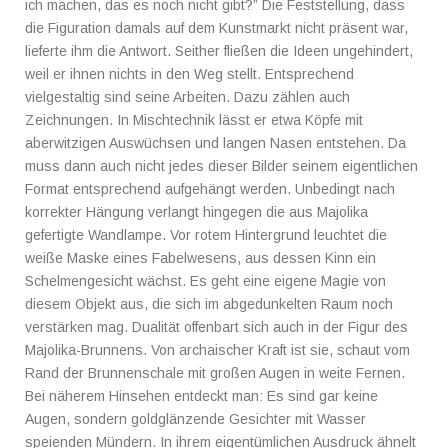
ich machen, das es noch nicht gibt?” Die Feststellung, dass
die Figuration damals auf dem Kunstmarkt nicht präsent war,
lieferte ihm die Antwort. Seither fließen die Ideen ungehindert,
weil er ihnen nichts in den Weg stellt. Entsprechend
vielgestaltig sind seine Arbeiten. Dazu zählen auch
Zeichnungen. In Mischtechnik lässt er etwa Köpfe mit
aberwitzigen Auswüchsen und langen Nasen entstehen. Da
muss dann auch nicht jedes dieser Bilder seinem eigentlichen
Format entsprechend aufgehängt werden. Unbedingt nach
korrekter Hängung verlangt hingegen die aus Majolika
gefertigte Wandlampe. Vor rotem Hintergrund leuchtet die
weiße Maske eines Fabelwesens, aus dessen Kinn ein
Schelmengesicht wächst. Es geht eine eigene Magie von
diesem Objekt aus, die sich im abgedunkelten Raum noch
verstärken mag. Dualität offenbart sich auch in der Figur des
Majolika-Brunnens. Von archaischer Kraft ist sie, schaut vom
Rand der Brunnenschale mit großen Augen in weite Fernen.
Bei näherem Hinsehen entdeckt man: Es sind gar keine
Augen, sondern goldglänzende Gesichter mit Wasser
speienden Mündern. In ihrem eigentümlichen Ausdruck ähnelt